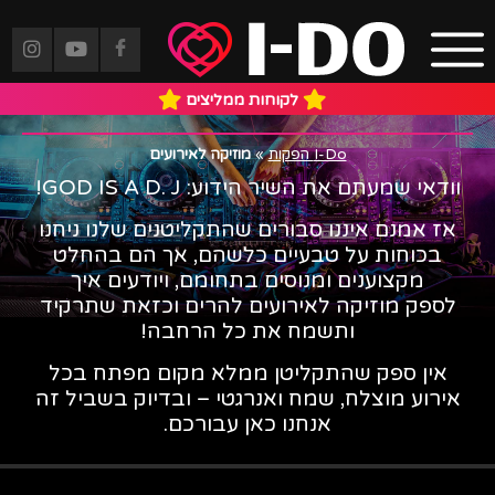
מוזיקה לאירועים
לקוחות ממליצים
I-Do הפקות
»
מוזיקה לאירועים
וודאי שמעתם את השיר הידוע: GOD IS A D. J!
אז אמנם איננו סבורים שהתקליטנים שלנו ניחנו
בכוחות על טבעיים כלשהם, אך הם בהחלט
מקצוענים ומנוסים בתחומם, ויודעים איך
לספק מוזיקה לאירועים להרים וכזאת שתרקיד
ותשמח את כל הרחבה!
אין ספק שהתקליטן ממלא מקום מפתח בכל
אירוע מוצלח, שמח ואנרגטי – ובדיוק בשביל זה
אנחנו כאן עבורכם.