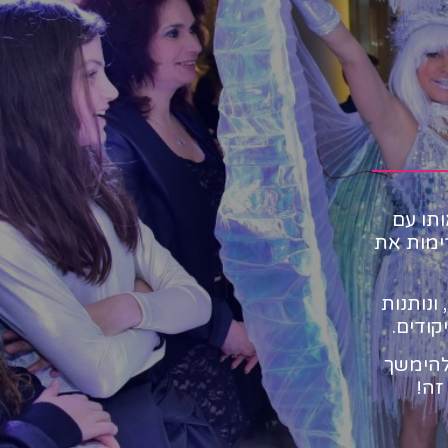
תו עם
ימות את
ונותנות
ודים.
להימשך
זה!