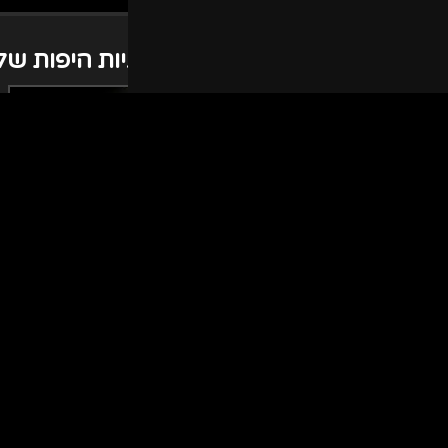
התרשמות נוספת של הרקדניות היפות שלנ
מדוע לבחור ברקדניות של I-Do
הרקדניות שלנו הן המקצועיות ביותר, ויודעות לתת שואו