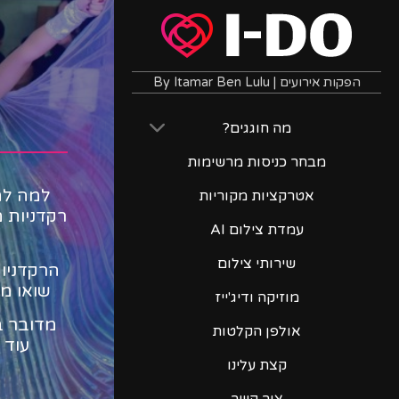
הפקות אירועים | By Itamar Ben Lulu
מה חוגגים?
מבחר כניסות מרשימות
למה לה
אטרקציות מקוריות
רקדניות 
עמדת צילום AI
שירותי צילום
הרקדניות
שואו מ
מוזיקה ודיג'ייז
מדובר ב
אולפן הקלטות
עוד 
קצת עלינו