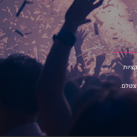
 האטרקציות
צטלם.